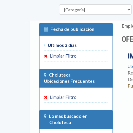
Categorías
Emple
Fecha de publicación
OF
Últimos 3 días
I
Limpiar Filtro
Ub
Re
Choluteca
De
Ubicaciones Frecuentes
Pu
Limpiar Filtro
Lo más buscado en
Choluteca