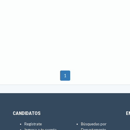
1
CANDIDATOS
E
Regístrate
Búsquedas por
Ingresa a tu cuenta
Departamento