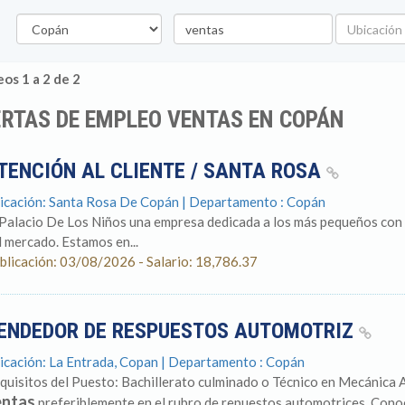
Departamento
Palabra
Ubicación
clave
os 1 a 2 de 2
RTAS DE EMPLEO VENTAS EN COPÁN
TENCIÓN AL CLIENTE / SANTA ROSA
icación: Santa Rosa De Copán | Departamento : Copán
 Palacio De Los Niños una empresa dedicada a los más pequeños con 
l mercado. Estamos en...
blicación: 03/08/2026 - Salario: 18,786.37
ENDEDOR DE RESPUESTOS AUTOMOTRIZ
icación: La Entrada, Copan | Departamento : Copán
quisitos del Puesto: Bachillerato culminado o Técnico en Mecánica 
entas
preferiblemente en el rubro de repuestos automotrices. Conoc