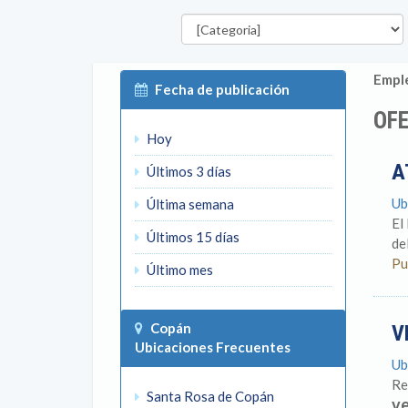
Categorías
Emple
Fecha de publicación
OFE
Hoy
A
Últimos 3 días
Ub
Última semana
El
Últimos 15 días
de
Pu
Último mes
Copán
V
Ubicaciones Frecuentes
Ub
Re
Santa Rosa de Copán
v