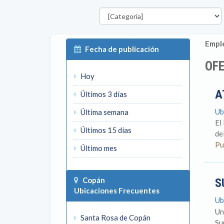
Categorías
Emple
Fecha de publicación
OFE
Hoy
A
Últimos 3 días
Ub
Última semana
El
Últimos 15 días
de
Pu
Último mes
Copán
S
Ubicaciones Frecuentes
Ub
Un
Santa Rosa de Copán
Su