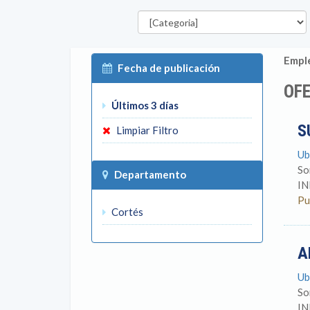
Categorías
Emple
Fecha de publicación
OF
Últimos 3 días
S
Limpiar Filtro
Ub
So
Departamento
IN
Pu
Cortés
A
Ub
So
IN