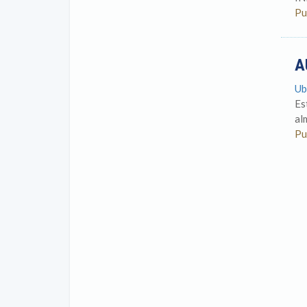
Pu
A
Ub
Es
al
Pu