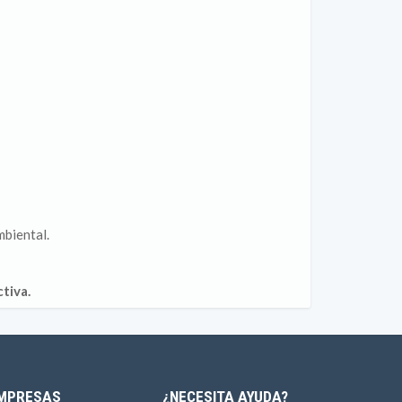
mbiental.
tiva.
MPRESAS
¿NECESITA AYUDA?