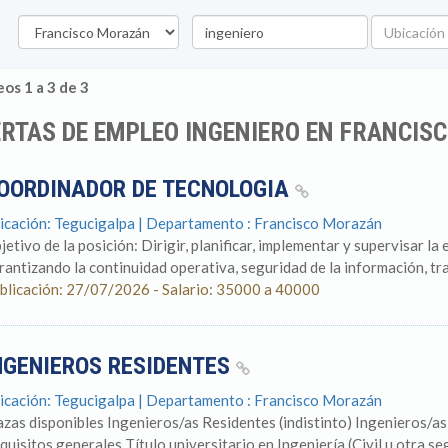
Departamento
Palabra
Ubicación
clave
os 1 a 3 de 3
RTAS DE EMPLEO INGENIERO EN FRANCI
OORDINADOR DE TECNOLOGIA
icación: Tegucigalpa | Departamento : Francisco Morazán
jetivo de la posición: Dirigir, planificar, implementar y supervisar la
rantizando la continuidad operativa, seguridad de la información, tra
blicación: 27/07/2026 - Salario: 35000 a 40000
NGENIEROS RESIDENTES
icación: Tegucigalpa | Departamento : Francisco Morazán
azas disponibles Ingenieros/as Residentes (indistinto) Ingenieros/a
quisitos generales Título universitario en Ingeniería (Civil u otra s