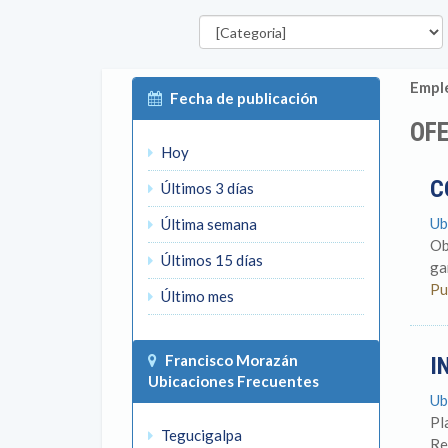
Categorías
Emple
Fecha de publicación
OFE
Hoy
C
Últimos 3 días
Ub
Última semana
Ob
Últimos 15 días
ga
Pu
Último mes
Francisco Morazán
I
Ubicaciones Frecuentes
Ub
Pl
Tegucigalpa
Re