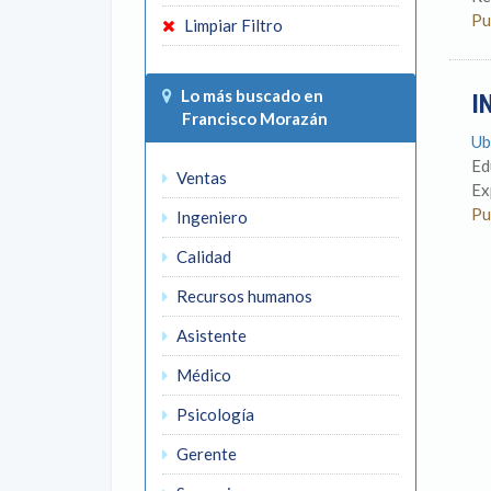
Pu
Limpiar Filtro
Lo más buscado en
I
Francisco Morazán
Ub
Ed
Ventas
Ex
Pu
Ingeniero
Calidad
Recursos humanos
Asistente
Médico
Psicología
Gerente