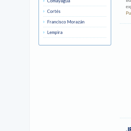
Bu
Comayagua
ex
Cortés
Pu
Francisco Morazán
Lempira
J