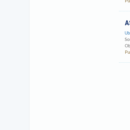
Pu
A
Ub
So
Ob
Pu