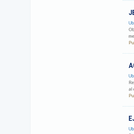
J
Ub
Ob
me
Pu
A
Ub
Re
al
Pu
E
Ub