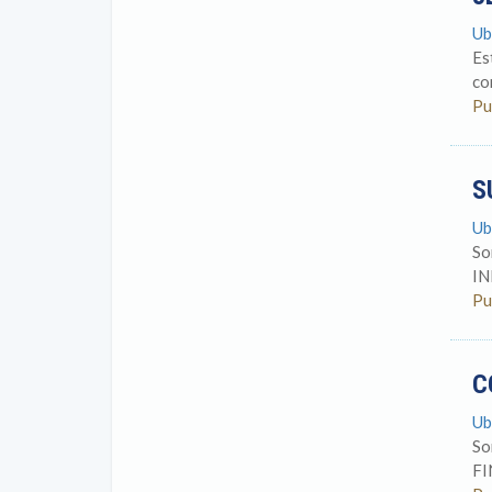
Ub
Es
co
Pu
S
Ub
So
IN
Pu
C
Ub
So
FI