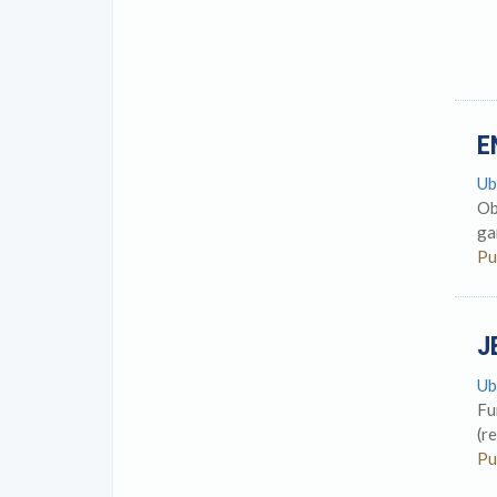
E
Ub
Ob
ga
Pu
J
Ub
Fu
(r
Pu