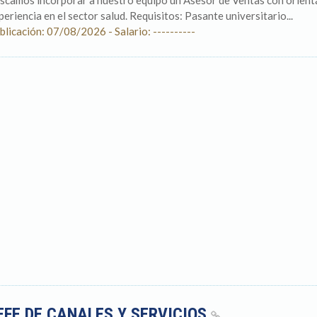
scamos incorporar a nuestro equipo un Asesor de Ventas con orientac
periencia en el sector salud. Requisitos: Pasante universitario...
blicación: 07/08/2026 - Salario: ----------
EFE DE CANALES Y SERVICIOS