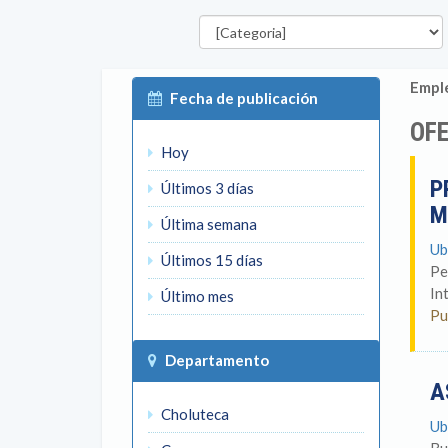
Categorías
Emple
Fecha de publicación
OF
Hoy
P
Últimos 3 días
M
Última semana
Ub
Últimos 15 días
Pe
In
Último mes
Pu
Departamento
A
Choluteca
Ub