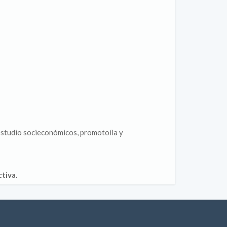
estudio socieconómicos, promotoíia y
tiva.